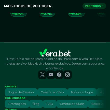
MAIS JOGOS DE RED TIGER
VER TODOS
Por que jogar Mystic Wheel na Vera Bet
RTP
RTP
RTP
RTP
Na
Vera Bet
98.77%
, você joga com total segurança, suporte
95.71%
94.68%
96.18
JOGAR
JOGAR
JOGAR
JOGAR
rápido e depósitos via Pix. A plataforma é licenciada,
reúne dezenas de outros títulos da Red Tiger e
promove o jogo responsável. Aposte com consciência!
RTP
Margem da casa
96.16%
3.84%
Descubra o melhor cassino online do Brasil com a Vera Bet! Slots,
roletas ao vivo, blackjack e bônus exclusivos. Jogue com segurança
e confiança.
APOSTE
Jogos de Cassino
Cassino ao Vivo
Todos os Jogos
Aposta
COMUNIDADE
Promoções
Blog
FAQ
Central de Ajuda
Baixar App
REGRAS