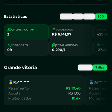
Mystic Wheel
é um jogo de cassino online disponível
Estatísticas
na
Vera Bet
, desenvolvido pelo provedor
Hoje
7D
Red Tiger
15D
.
30D
Com uma taxa de retorno ao jogador (RTP) média de
até
96.16%
, você pode jogar agora mesmo e se
ONLINE AGORA
TOTAL PAGO
RTP RE
divertir. Jogue com responsabilidade!
3
R$ 6.141,97
429.61%
Como jogar Mystic Wheel na Vera Bet
JOGADORES
TOTAL APOSTAS
EDGE D
09
Para começar a jogar
Mystic Wheel
0.290,7
, basta ajustar o
-27.45%
valor da aposta e iniciar a rodada. O jogo é intuitivo e
indicado tanto para iniciantes quanto para jogadores
experientes da Red Tiger.
Grande vitória
3 dias
7 dias
Sobre o Mystic Wheel
🥇
🥈
Ro*** ****
Ju*** ****
O
Mystic Wheel
é desenvolvido pela
Red Tiger
e
opera com tecnologia RNG (Random Number
Pagamento
R$ 10,40
Pagamento
Aposta
R$ 1,00
Aposta
Generator) certificada, garantindo resultados
Multiplicador
10.4
x
Multiplicado
aleatórios e independentes em cada rodada. Com RTP
médio de
96.16%
, oferece uma boa relação entre risco
e retorno.