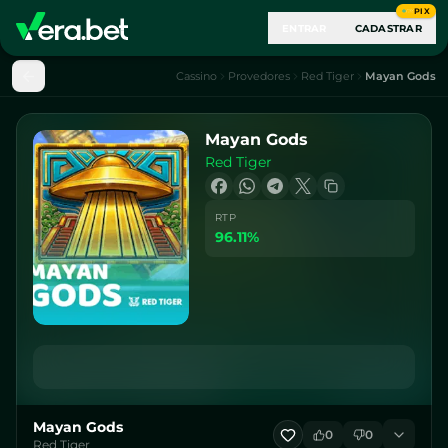
PIX
ENTRAR
CADASTRAR
Cassino
Provedores
Red Tiger
Mayan Gods
Mayan Gods
Red Tiger
RTP
96.11%
Mayan Gods
0
0
Red Tiger