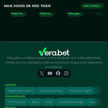
Por que jogar Mayan Gods na Vera Bet
MAIS JOGOS DE RED TIGER
VER TODOS
Na
Vera Bet
, você joga com total segurança, suporte
RTP
RTP
RTP
RTP
rápido e depósitos via Pix. A plataforma é licenciada,
98.77%
95.71%
94.68%
96.18
JOGAR
JOGAR
JOGAR
JOGAR
reúne dezenas de outros títulos da Red Tiger e
promove o jogo responsável. Aposte com consciência!
RTP
Margem da casa
96.11%
3.89%
Descubra o melhor cassino online do Brasil com a Vera Bet! Slots,
roletas ao vivo, blackjack e bônus exclusivos. Jogue com segurança
e confiança.
APOSTE
Jogos de Cassino
Cassino ao Vivo
Todos os Jogos
Aposta
COMUNIDADE
Promoções
Blog
FAQ
Central de Ajuda
Baixar App
REGRAS