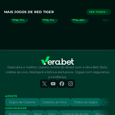
Por que jogar Lucky Easter na Vera Bet
Na
Vera Bet
, você joga com total segurança, suporte
MAIS JOGOS DE RED TIGER
VER TODOS
rápido e depósitos via Pix. A plataforma é licenciada,
RTP
RTP
RTP
RTP
reúne dezenas de outros títulos da Red Tiger e
98.77%
95.71%
94.68%
96.18
JOGAR
JOGAR
JOGAR
JOGAR
promove o jogo responsável. Aposte com consciência!
RTP
Margem da casa
96.02%
3.98%
Descubra o melhor cassino online do Brasil com a Vera Bet! Slots,
roletas ao vivo, blackjack e bônus exclusivos. Jogue com segurança
e confiança.
APOSTE
Jogos de Cassino
Cassino ao Vivo
Todos os Jogos
Aposta
COMUNIDADE
Promoções
Blog
FAQ
Central de Ajuda
Baixar App