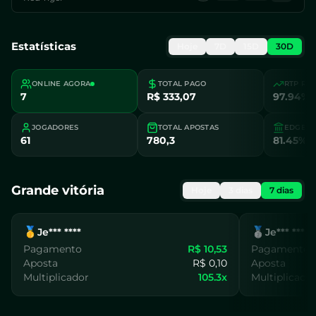
Lucky Easter
é um jogo de cassino online disponível
Estatísticas
na
Vera Bet
, desenvolvido pelo provedor
Hoje
7D
Red Tiger
15D
.
30D
Com uma taxa de retorno ao jogador (RTP) média de
até
96.02%
, você pode jogar agora mesmo e se
ONLINE AGORA
TOTAL PAGO
RTP RE
divertir. Jogue com responsabilidade!
7
R$ 333,07
97.94%
Como jogar Lucky Easter na Vera Bet
JOGADORES
TOTAL APOSTAS
EDGE D
61
Para começar a jogar
Lucky Easter
780,3
, basta ajustar o
81.45%
valor da aposta e iniciar a rodada. O jogo é intuitivo e
indicado tanto para iniciantes quanto para jogadores
experientes da Red Tiger.
Grande vitória
Hoje
3 dias
7 dias
Sobre o Lucky Easter
🥇
🥈
Je*** ****
Je*** ****
O
Lucky Easter
é desenvolvido pela
Red Tiger
e opera
com tecnologia RNG (Random Number Generator)
Pagamento
R$ 10,53
Pagamento
Aposta
R$ 0,10
Aposta
certificada, garantindo resultados aleatórios e
Multiplicador
105.3
x
Multiplicado
independentes em cada rodada. Com RTP médio de
96.02%
, oferece uma boa relação entre risco e retorno.