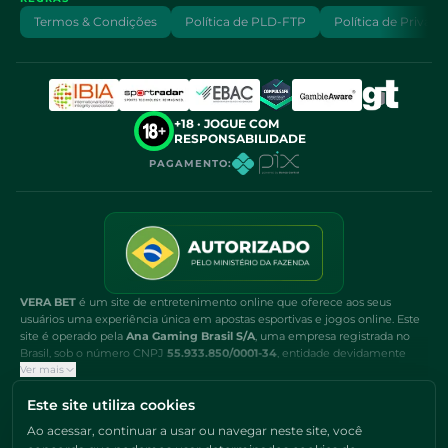
Termos & Condições
Política de PLD-FTP
Política de Privaci
+18 · JOGUE COM
RESPONSABILIDADE
PAGAMENTO
:
VERA BET
é um site de entretenimento online que oferece aos seus
usuários uma experiência única em apostas esportivas e jogos online. Este
site é operado pela
Ana Gaming Brasil S/A
, uma empresa registrada no
Brasil, sob o número CNPJ
55.933.850/0001-34
, entidade devidamente
Ver mais
autorizada a operar a modalidade lotérica de apostas de quota fixa no Brasil,
em temática desportiva e jogos online, conjuntamente, pela Secretaria de
Este site utiliza cookies
Prêmios e Apostas do Ministério da Fazenda, conforme Portaria SPA/MF
n.º 322/2025, publicada em 17 de fevereiro de 2025 no Diário Oficial da
CENTRAL DE JOGO RESPONSÁVEL
DENÚNCIAS
PRIVACIDADE
OUVIDORIA
Ao acessar, continuar a usar ou navegar neste site, você
República Federativa do Brasil.