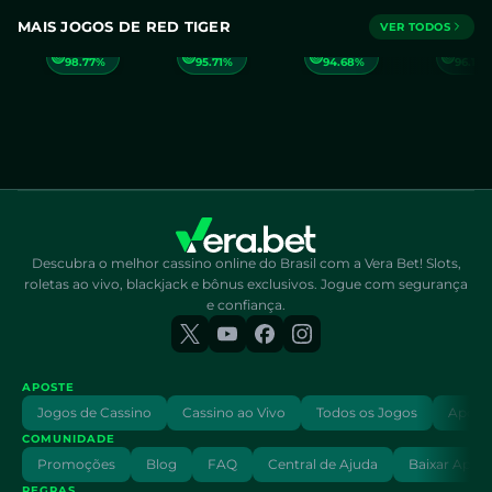
MAIS JOGOS DE RED TIGER
VER TODOS
Por que jogar Jingle Bells Power Reels na Vera Bet
RTP
RTP
RTP
RTP
Na
Vera Bet
98.77%
, você joga com total segurança, suporte
95.71%
94.68%
96.18
JOGAR
JOGAR
JOGAR
JOGAR
rápido e depósitos via Pix. A plataforma é licenciada,
reúne dezenas de outros títulos da Red Tiger e
promove o jogo responsável. Aposte com consciência!
RTP
Margem da casa
95.78%
4.22%
Descubra o melhor cassino online do Brasil com a Vera Bet! Slots,
roletas ao vivo, blackjack e bônus exclusivos. Jogue com segurança
e confiança.
APOSTE
Jogos de Cassino
Cassino ao Vivo
Todos os Jogos
Aposta
COMUNIDADE
Promoções
Blog
FAQ
Central de Ajuda
Baixar App
REGRAS