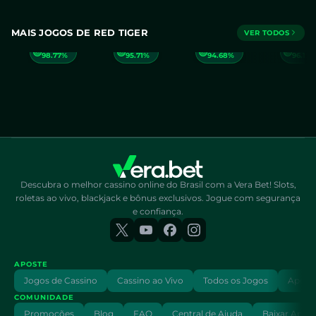
Por que jogar Imperial Palace na Vera Bet
MAIS JOGOS DE RED TIGER
VER TODOS
Na
Vera Bet
, você joga com total segurança, suporte
RTP
RTP
RTP
RTP
rápido e depósitos via Pix. A plataforma é licenciada,
98.77%
95.71%
94.68%
96.18
JOGAR
JOGAR
JOGAR
JOGAR
reúne dezenas de outros títulos da Red Tiger e
promove o jogo responsável. Aposte com consciência!
RTP
Margem da casa
96.16%
3.84%
Descubra o melhor cassino online do Brasil com a Vera Bet! Slots,
roletas ao vivo, blackjack e bônus exclusivos. Jogue com segurança
e confiança.
APOSTE
Jogos de Cassino
Cassino ao Vivo
Todos os Jogos
Aposta
COMUNIDADE
Promoções
Blog
FAQ
Central de Ajuda
Baixar App