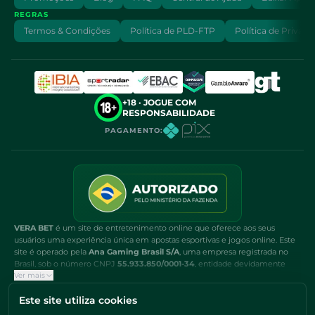
REGRAS
Termos & Condições
Política de PLD-FTP
Política de Privaci
+18 · JOGUE COM
RESPONSABILIDADE
PAGAMENTO
:
VERA BET
é um site de entretenimento online que oferece aos seus
usuários uma experiência única em apostas esportivas e jogos online. Este
site é operado pela
Ana Gaming Brasil S/A
, uma empresa registrada no
Brasil, sob o número CNPJ
55.933.850/0001-34
, entidade devidamente
Ver mais
autorizada a operar a modalidade lotérica de apostas de quota fixa no Brasil,
em temática desportiva e jogos online, conjuntamente, pela Secretaria de
Este site utiliza cookies
Prêmios e Apostas do Ministério da Fazenda, conforme Portaria SPA/MF
n.º 322/2025, publicada em 17 de fevereiro de 2025 no Diário Oficial da
CENTRAL DE JOGO RESPONSÁVEL
DENÚNCIAS
PRIVACIDADE
OUVIDORIA