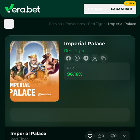
PIX
ENTRAR
CADASTRAR
Cassino
Provedores
Red Tiger
Imperial Palace
Imperial Palace
Red Tiger
RTP
96.16%
Imperial Palace
0
0
Red Tiger