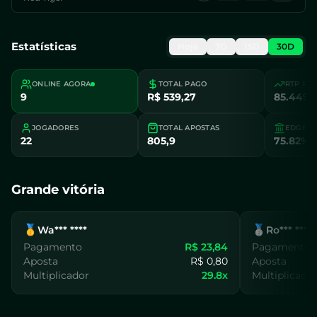
Hustling
é um jogo de cassino online disponível na
Estatísticas
Vera Bet
, desenvolvido pelo provedor
Hoje
Red Tiger
7D
15D
. Com
30D
uma taxa de retorno ao jogador (RTP) média de até
95%
, você pode jogar agora mesmo e se divertir.
ONLINE AGORA
TOTAL PAGO
RTP RE
Jogue com responsabilidade!
9
R$ 539,27
85.44%
Como jogar Hustling na Vera Bet
JOGADORES
TOTAL APOSTAS
EDGE D
22
Para começar a jogar
Hustling
805,9
, basta ajustar o valor
75.82%
da aposta e iniciar a rodada. O jogo é intuitivo e
indicado tanto para iniciantes quanto para jogadores
experientes da Red Tiger.
Grande vitória
Sobre o Hustling
🥇
🥈
Wa*** ****
Ro*** ****
O
Hustling
é desenvolvido pela
Red Tiger
e opera
Pagamento
R$ 23,84
Pagamento
com tecnologia RNG (Random Number Generator)
Aposta
R$ 0,80
Aposta
certificada, garantindo resultados aleatórios e
Multiplicador
29.8
x
Multiplicado
independentes em cada rodada. Com RTP médio de
95%
, oferece uma boa relação entre risco e retorno.