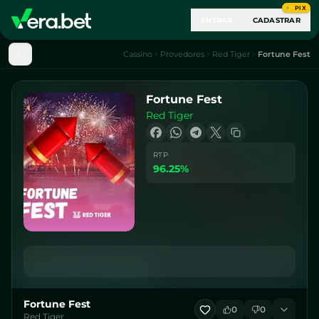
PIX
ENTRAR
CADASTRAR
Cassino
Provedores
Red Tiger
Fortune Fest
Fortune Fest
Red Tiger
RTP
96.25%
Fortune Fest
0
0
Red Tiger