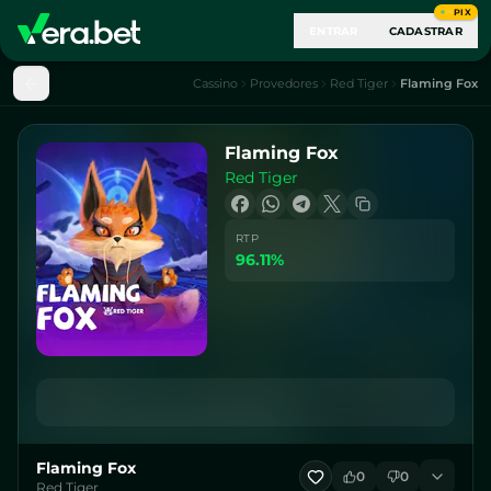
PIX
ENTRAR
CADASTRAR
Cassino
Provedores
Red Tiger
Flaming Fox
Flaming Fox
Red Tiger
RTP
96.11%
Flaming Fox
0
0
Red Tiger