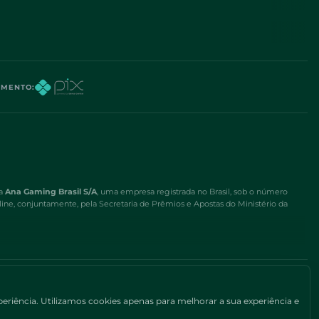
AMENTO
:
la
Ana Gaming Brasil S/A
, uma empresa registrada no Brasil, sob o número
line, conjuntamente, pela Secretaria de Prêmios e Apostas do Ministério da
so site. Utilizamos cookies apenas para melhorar a sua experiência e isso não
riência. Utilizamos cookies apenas para melhorar a sua experiência e