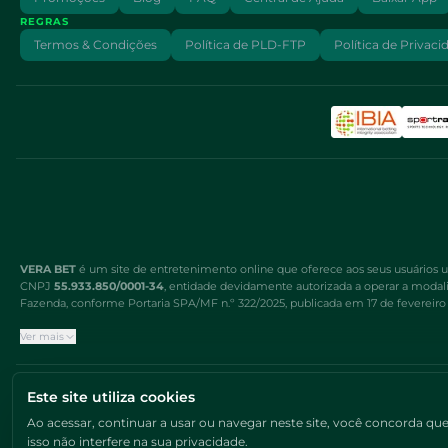
REGRAS
Termos & Condições
Política de PLD-FTP
Política de Privaci
VERA BET
é um site de entretenimento online que oferece aos seus usuários um
CNPJ
55.933.850/0001-34
, entidade devidamente autorizada a operar a modalid
Fazenda, conforme Portaria SPA/MF n.º 322/2025, publicada em 17 de fevereiro d
Ver mais
Ao acessar, continuar a usar ou navegar neste site, você concorda que podemos
interfere na sua privacidade.
O uso desta plataforma é proibido para
beneficiários de Bolsa Família e Ben
Este site utiliza cookies
Ao acessar, continuar a usar ou navegar neste site, você concorda q
isso não interfere na sua privacidade.