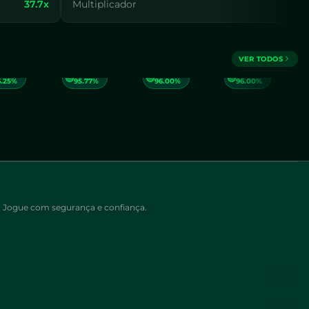
37.7
x
Multiplicador
VER TODOS
TP
RTP
RTP
RTP
6.25%
95.77%
96.00%
96.00%
AR
JOGAR
JOGAR
JOGAR
os. Jogue com segurança e confiança.