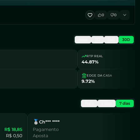
0
0
e retorno ao jogador (RTP) média de até
95.75%
, você
Hoje
7D
15D
30D
RTP REAL
o para iniciantes quanto para jogadores experientes da Red
44.87%
EDGE DA CASA
9.72%
ntindo resultados aleatórios e independentes em cada
Hoje
3 dias
7 dias
e outros títulos da Red Tiger e promove o jogo responsável.
🥈
Ch*** ****
R$ 18,85
Pagamento
R$ 0,50
Aposta