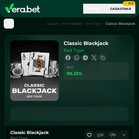
PIX
ENTRAR
CADASTRAR
Cassino
Provedores
Red Tiger
Classic Blackjack
Classic Blackjack
Red Tiger
RTP
99.33%
Classic Blackjack
0
0
Red Tiger