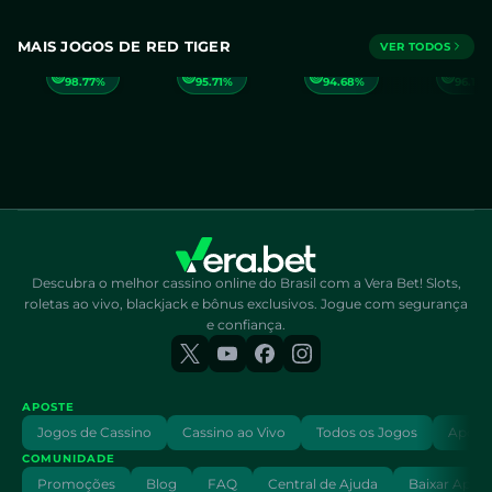
Por que jogar Classic Blackjack na Vera Bet
MAIS JOGOS DE RED TIGER
VER TODOS
Na
Vera Bet
, você joga com total segurança, suporte
RTP
RTP
RTP
RTP
98.77%
95.71%
94.68%
96.18
rápido e depósitos via Pix. A plataforma é licenciada,
JOGAR
JOGAR
JOGAR
JOGAR
reúne dezenas de outros títulos da Red Tiger e
promove o jogo responsável. Aposte com consciência!
RTP
Margem da casa
99.33%
0.67%
Descubra o melhor cassino online do Brasil com a Vera Bet! Slots,
roletas ao vivo, blackjack e bônus exclusivos. Jogue com segurança
e confiança.
APOSTE
Jogos de Cassino
Cassino ao Vivo
Todos os Jogos
Aposta
COMUNIDADE
Promoções
Blog
FAQ
Central de Ajuda
Baixar App