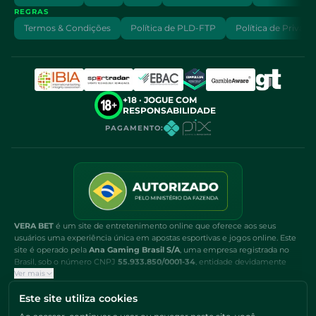
REGRAS
Termos & Condições
Política de PLD-FTP
Política de Privaci
+18 · JOGUE COM
RESPONSABILIDADE
PAGAMENTO
:
VERA BET
é um site de entretenimento online que oferece aos seus
usuários uma experiência única em apostas esportivas e jogos online. Este
site é operado pela
Ana Gaming Brasil S/A
, uma empresa registrada no
Brasil, sob o número CNPJ
55.933.850/0001-34
, entidade devidamente
Ver mais
autorizada a operar a modalidade lotérica de apostas de quota fixa no Brasil,
em temática desportiva e jogos online, conjuntamente, pela Secretaria de
Este site utiliza cookies
Prêmios e Apostas do Ministério da Fazenda, conforme Portaria SPA/MF
n.º 322/2025, publicada em 17 de fevereiro de 2025 no Diário Oficial da
CENTRAL DE JOGO RESPONSÁVEL
DENÚNCIAS
PRIVACIDADE
OUVIDORIA