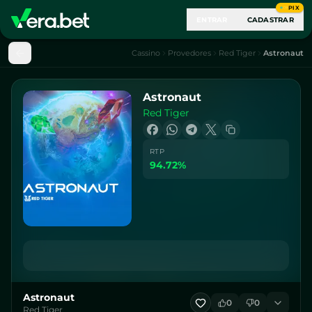
PIX
ENTRAR
CADASTRAR
Cassino
Provedores
Red Tiger
Astronaut
Astronaut
Red Tiger
RTP
94.72%
Astronaut
0
0
Red Tiger