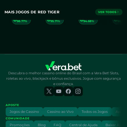
Por que jogar Astronaut na Vera Bet
Na
Vera Bet
, você joga com total segurança, suporte
MAIS JOGOS DE RED TIGER
VER TODOS
rápido e depósitos via Pix. A plataforma é licenciada,
RTP
RTP
RTP
RTP
98.77%
95.71%
94.68%
96.18
reúne dezenas de outros títulos da Red Tiger e
JOGAR
JOGAR
JOGAR
JOGAR
promove o jogo responsável. Aposte com consciência!
RTP
Margem da casa
94.72%
5.28%
Descubra o melhor cassino online do Brasil com a Vera Bet! Slots,
roletas ao vivo, blackjack e bônus exclusivos. Jogue com segurança
e confiança.
APOSTE
Jogos de Cassino
Cassino ao Vivo
Todos os Jogos
Aposta
COMUNIDADE
Promoções
Blog
FAQ
Central de Ajuda
Baixar App