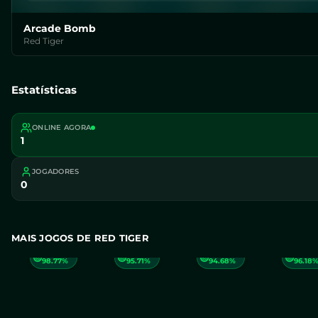
Arcade Bomb
Red Tiger
Arcade Bomb
é um jogo de cassino online disponível na
V
Estatísticas
jogar agora mesmo e se divertir. Jogue com responsabilid
Como jogar Arcade Bomb na Vera Bet
ONLINE AGORA
Para começar a jogar
Arcade Bomb
, basta ajustar o valor
1
Tiger.
JOGADORES
Sobre o Arcade Bomb
0
O
Arcade Bomb
é desenvolvido pela
Red Tiger
e opera com
rodada. Com RTP médio de
96.15%
, oferece uma boa relação
MAIS JOGOS DE RED TIGER
Por que jogar Arcade Bomb na Vera Bet
RTP
RTP
RTP
RTP
Na
Vera Bet
98.77%
, você joga com total segurança, suporte rápido
95.71%
94.68%
96.18
JOGAR
JOGAR
JOGAR
JOGAR
Aposte com consciência!
RTP