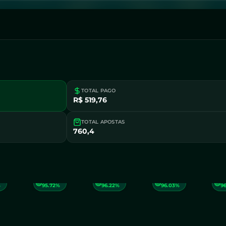
era Bet
, desenvolvido pelo provedor
Red Tiger
. Com uma taxa d
ade!
TOTAL PAGO
 da aposta e iniciar a rodada. O jogo é intuitivo e indicado tanto
R$ 519,76
TOTAL APOSTAS
760,4
 tecnologia RNG (Random Number Generator) certificada, garan
 entre risco e retorno.
RTP
RTP
RTP
R
 e depósitos via Pix. A plataforma é licenciada, reúne dezenas d
%
95.72%
96.22%
96.03%
9
JOGAR
JOGAR
JOGAR
JOG
Margem da casa