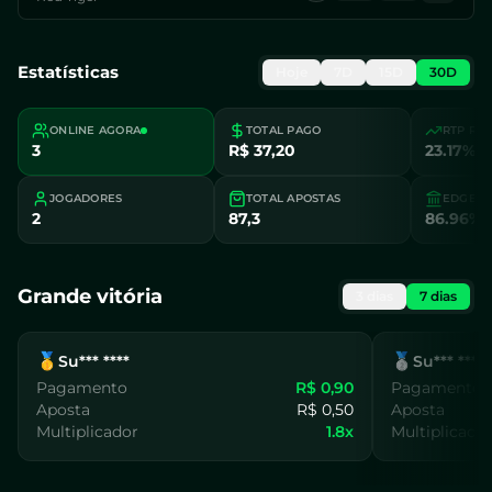
Ancients Blessing
é um jogo de cassino online
Estatísticas
disponível na
Vera Bet
, desenvolvido pelo provedor
Hoje
7D
15D
30D
Red Tiger
. Com uma taxa de retorno ao jogador (RTP)
média de até
96%
, você pode jogar agora mesmo e se
ONLINE AGORA
TOTAL PAGO
RTP RE
divertir. Jogue com responsabilidade!
3
R$ 37,20
23.17%
Como jogar Ancients Blessing na Vera Bet
JOGADORES
TOTAL APOSTAS
EDGE D
2
Para começar a jogar
Ancients Blessing
87,3
, basta ajustar
86.96%
o valor da aposta e iniciar a rodada. O jogo é intuitivo
e indicado tanto para iniciantes quanto para jogadores
experientes da Red Tiger.
Grande vitória
3 dias
7 dias
Sobre o Ancients Blessing
🥇
🥈
Su*** ****
Su*** ****
O
Ancients Blessing
é desenvolvido pela
Red Tiger
e
opera com tecnologia RNG (Random Number
Pagamento
R$ 0,90
Pagamento
Aposta
R$ 0,50
Aposta
Generator) certificada, garantindo resultados
Multiplicador
1.8
x
Multiplicado
aleatórios e independentes em cada rodada. Com RTP
médio de
96%
, oferece uma boa relação entre risco e
retorno.