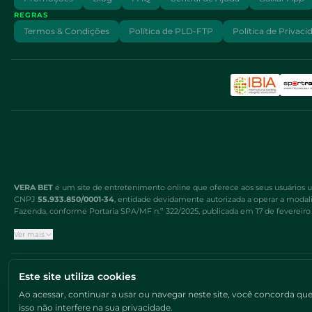
REGRAS
Termos & Condições
Política de PLD-FTP
Política de Privaci
VERA BET
é um site de entretenimento online que oferece aos seus usuários um
CNPJ
55.933.850/0001-34
, entidade devidamente autorizada a operar a modalid
Fazenda, conforme Portaria SPA/MF n.º 322/2025, publicada em 17 de fevereiro d
Ver mais
Ao acessar, continuar a usar ou navegar neste site, você concorda que podemos
interfere na sua privacidade.
O uso desta plataforma é proibido para
beneficiários de Bolsa Família e Ben
Este site utiliza cookies
Ao acessar, continuar a usar ou navegar neste site, você concorda q
isso não interfere na sua privacidade.