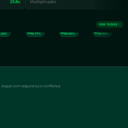
25.8
x
Multiplicador
VER TODOS
TP
RTP
RTP
RTP
6.25%
95.77%
96.00%
96.00%
AR
JOGAR
JOGAR
JOGAR
os. Jogue com segurança e confiança.