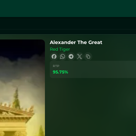
Alexander The Great
Red Tiger
RTP
95.75%