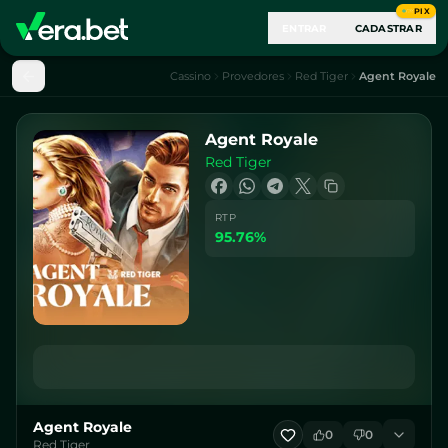
PIX
ENTRAR
CADASTRAR
Cassino
Provedores
Red Tiger
Agent Royale
Agent Royale
Red Tiger
RTP
95.76%
Agent Royale
0
0
Red Tiger