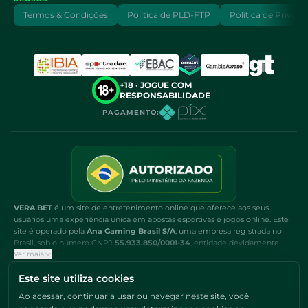
Termos & Condições
Política de PLD-FTP
Política de Privaci
+18 · JOGUE COM
RESPONSABILIDADE
PAGAMENTO
:
VERA BET
é um site de entretenimento online que oferece aos seus
usuários uma experiência única em apostas esportivas e jogos online. Este
site é operado pela
Ana Gaming Brasil S/A
, uma empresa registrada no
Brasil, sob o número CNPJ
55.933.850/0001-34
, entidade devidamente
Ver mais
autorizada a operar a modalidade lotérica de apostas de quota fixa no Brasil,
em temática desportiva e jogos online, conjuntamente, pela Secretaria de
Este site utiliza cookies
Prêmios e Apostas do Ministério da Fazenda, conforme Portaria SPA/MF
n.º 322/2025, publicada em 17 de fevereiro de 2025 no Diário Oficial da
CENTRAL DE JOGO RESPONSÁVEL
DENÚNCIAS
PRIVACIDADE
OUVIDORIA
Ao acessar, continuar a usar ou navegar neste site, você
República Federativa do Brasil.