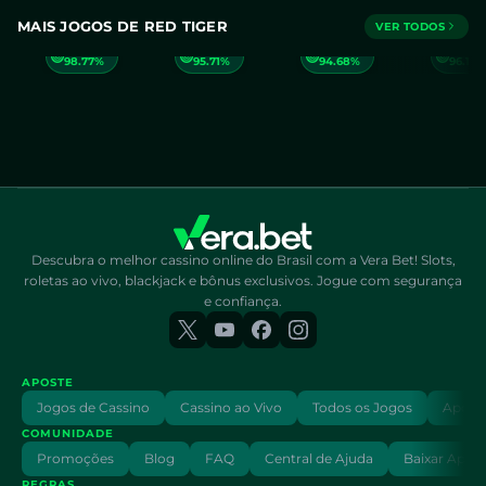
MAIS JOGOS DE RED TIGER
VER TODOS
Por que jogar 777 Super Strike na Vera Bet
RTP
RTP
RTP
RTP
Na
Vera Bet
98.77%
, você joga com total segurança, suporte
95.71%
94.68%
96.18
JOGAR
JOGAR
JOGAR
JOGAR
rápido e depósitos via Pix. A plataforma é licenciada,
reúne dezenas de outros títulos da Red Tiger e
promove o jogo responsável. Aposte com consciência!
RTP
Margem da casa
94.71%
5.29%
Descubra o melhor cassino online do Brasil com a Vera Bet! Slots,
roletas ao vivo, blackjack e bônus exclusivos. Jogue com segurança
e confiança.
APOSTE
Jogos de Cassino
Cassino ao Vivo
Todos os Jogos
Aposta
COMUNIDADE
Promoções
Blog
FAQ
Central de Ajuda
Baixar App
REGRAS