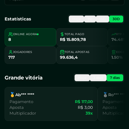
Thunder Coins XXL: Hold and Win
é um jogo de
Estatísticas
cassino online disponível na
Vera Bet
Hoje
, desenvolvido
7D
15D
30D
pelo provedor
Playson
. Com uma taxa de retorno ao
jogador (RTP) média de até
95.36%
, você pode jogar
ONLINE AGORA
TOTAL PAGO
RTP RE
agora mesmo e se divertir. Jogue com
8
R$ 15.809,78
74.48%
responsabilidade!
JOGADORES
TOTAL APOSTAS
EDGE D
Como jogar Thunder Coins XXL: Hold and Win na
717
99.636,4
1.50%
Vera Bet
Para começar a jogar
Thunder Coins XXL: Hold and
Win
, basta ajustar o valor da aposta e iniciar a rodada.
Grande vitória
Hoje
3 dias
7 dias
O jogo é intuitivo e indicado tanto para iniciantes
quanto para jogadores experientes da Playson.
🥇
🥈
Ab*** ****
Ro*** ****
Sobre o Thunder Coins XXL: Hold and Win
Pagamento
R$ 117,00
Pagamento
O
Aposta
Thunder Coins XXL: Hold and Win
R$ 3,00
é desenvolvido
Aposta
Multiplicador
39
x
Multiplicado
pela
Playson
e opera com tecnologia RNG (Random
Number Generator) certificada, garantindo resultados
aleatórios e independentes em cada rodada. Com RTP