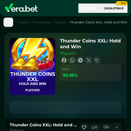
PIX
ENTRAR
CADASTRAR
Cassino
Provedores
Playson
Thunder Coins XXL: Hold and Win
Thunder Coins XXL: Hold
and Win
Playson
RTP
95.36%
Thunder Coins XXL: Hold and Win
0
0
Playson