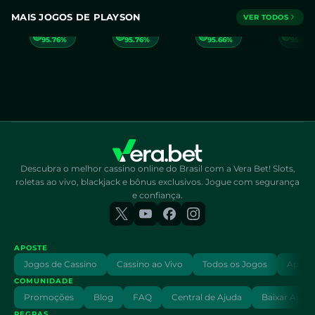
médio de
95.62%
, oferece uma boa relação entre risco
MAIS JOGOS DE PLAYSON
VER TODOS
e retorno.
RTP
RTP
RTP
RTP
95.76%
95.76%
95.66%
95.76
JOGAR
JOGAR
JOGAR
JOGAR
Por que jogar Royal Express: Hold and Win na Vera
Bet
Na
Vera Bet
, você joga com total segurança, suporte
rápido e depósitos via Pix. A plataforma é licenciada,
reúne dezenas de outros títulos da Playson e promove
o jogo responsável. Aposte com consciência!
RTP
Margem da casa
Descubra o melhor cassino online do Brasil com a Vera Bet! Slots,
95.62%
4.38%
roletas ao vivo, blackjack e bônus exclusivos. Jogue com segurança
e confiança.
APOSTE
Jogos de Cassino
Cassino ao Vivo
Todos os Jogos
Aposta
COMUNIDADE
Promoções
Blog
FAQ
Central de Ajuda
Baixar App
REGRAS