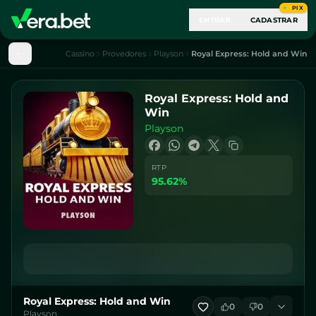
PIX
ENTRAR
CADASTRAR
Cassino
Provedores
Playson
Royal Express: Hold and Win
Royal Express: Hold and
Win
Playson
RTP
95.62%
Royal Express: Hold and Win
0
0
Playson