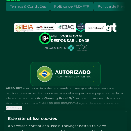
Termos & Condições
Política de PLD-FTP
Política de Privaci
+18 · JOGUE COM
RESPONSABILIDADE
PAGAMENTO
:
VERA BET
é um site de entretenimento online que oferece aos seus
usuários uma experiência única em apostas esportivas e jogos online. Este
site é operado pela
Ana Gaming Brasil S/A
, uma empresa registrada no
Brasil, sob o número CNPJ
55.933.850/0001-34
, entidade devidamente
Ver mais
autorizada a operar a modalidade lotérica de apostas de quota fixa no Brasil,
em temática desportiva e jogos online, conjuntamente, pela Secretaria de
Este site utiliza cookies
Prêmios e Apostas do Ministério da Fazenda, conforme Portaria SPA/MF
n.º 322/2025, publicada em 17 de fevereiro de 2025 no Diário Oficial da
CENTRAL DE JOGO RESPONSÁVEL
DENÚNCIAS
PRIVACIDADE
OUVIDORIA
Ao acessar, continuar a usar ou navegar neste site, você
República Federativa do Brasil.