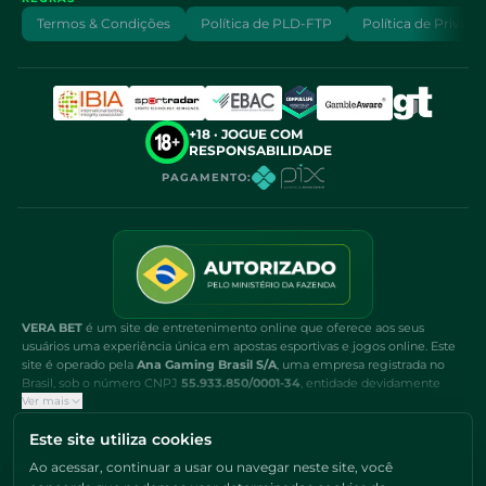
Termos & Condições
Política de PLD-FTP
Política de Privaci
+18 · JOGUE COM
RESPONSABILIDADE
PAGAMENTO
:
VERA BET
é um site de entretenimento online que oferece aos seus
usuários uma experiência única em apostas esportivas e jogos online. Este
site é operado pela
Ana Gaming Brasil S/A
, uma empresa registrada no
Brasil, sob o número CNPJ
55.933.850/0001-34
, entidade devidamente
Ver mais
autorizada a operar a modalidade lotérica de apostas de quota fixa no Brasil,
em temática desportiva e jogos online, conjuntamente, pela Secretaria de
Este site utiliza cookies
Prêmios e Apostas do Ministério da Fazenda, conforme Portaria SPA/MF
n.º 322/2025, publicada em 17 de fevereiro de 2025 no Diário Oficial da
CENTRAL DE JOGO RESPONSÁVEL
DENÚNCIAS
PRIVACIDADE
OUVIDORIA
Ao acessar, continuar a usar ou navegar neste site, você
República Federativa do Brasil.