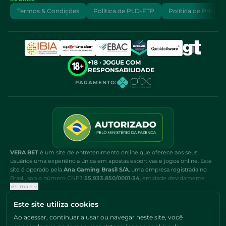
Termos & Condições
Política de PLD-FTP
Política de Privaci
+18 · JOGUE COM
RESPONSABILIDADE
PAGAMENTO
:
VERA BET
é um site de entretenimento online que oferece aos seus
usuários uma experiência única em apostas esportivas e jogos online. Este
site é operado pela
Ana Gaming Brasil S/A
, uma empresa registrada no
Brasil, sob o número CNPJ
55.933.850/0001-34
, entidade devidamente
Ver mais
autorizada a operar a modalidade lotérica de apostas de quota fixa no Brasil,
em temática desportiva e jogos online, conjuntamente, pela Secretaria de
Este site utiliza cookies
Prêmios e Apostas do Ministério da Fazenda, conforme Portaria SPA/MF
n.º 322/2025, publicada em 17 de fevereiro de 2025 no Diário Oficial da
CENTRAL DE JOGO RESPONSÁVEL
DENÚNCIAS
PRIVACIDADE
OUVIDORIA
Ao acessar, continuar a usar ou navegar neste site, você
República Federativa do Brasil.