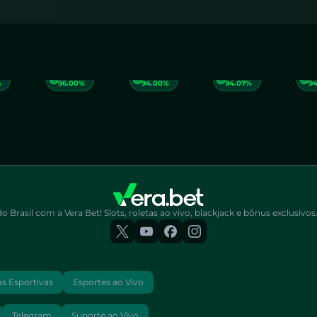
5.98%
RTP
RTP
RTP
RT
%
96.00%
94.00%
94.07%
9
JOGAR
JOGAR
JOGAR
JOG
 Brasil com a Vera Bet! Slots, roletas ao vivo, blackjack e bônus exclusiv
s Esportivas
Esportes ao Vivo
Telegram
Suporte ao Vivo