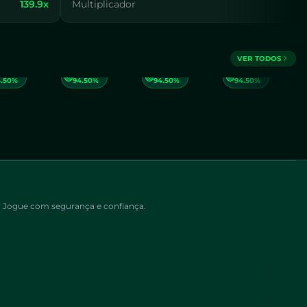
139.9
x
Multiplicador
VER TODOS
P
RTP
RTP
RTP
4.50%
94.50%
94.50%
94.50%
AR
JOGAR
JOGAR
JOGAR
os. Jogue com segurança e confiança.