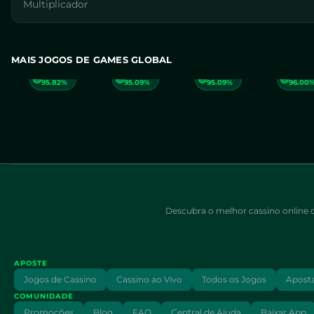
Multiplicador
94.02%
MAIS JOGOS DE GAMES GLOBAL
RTP
RTP
RTP
RTP
95.82%
95.09%
95.09%
96.00
JOGAR
JOGAR
JOGAR
JOGAR
Descubra o melhor cassino online do
APOSTE
Jogos de Cassino
Cassino ao Vivo
Todos os Jogos
Aposta
COMUNIDADE
Promoções
Blog
FAQ
Central de Ajuda
Baixar App