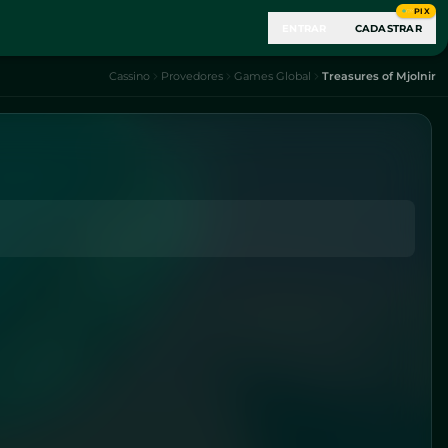
PIX
ENTRAR
CADASTRAR
Cassino
Provedores
Games Global
Treasures of Mjolnir