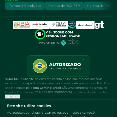
Termos & Condições
Política de PLD-FTP
Política de Privaci
+18 · JOGUE COM
RESPONSABILIDADE
PAGAMENTO
:
VERA BET
é um site de entretenimento online que oferece aos seus
usuários uma experiência única em apostas esportivas e jogos online. Este
site é operado pela
Ana Gaming Brasil S/A
, uma empresa registrada no
Brasil, sob o número CNPJ
55.933.850/0001-34
, entidade devidamente
Ver mais
autorizada a operar a modalidade lotérica de apostas de quota fixa no Brasil,
em temática desportiva e jogos online, conjuntamente, pela Secretaria de
Este site utiliza cookies
Prêmios e Apostas do Ministério da Fazenda, conforme Portaria SPA/MF
n.º 322/2025, publicada em 17 de fevereiro de 2025 no Diário Oficial da
CENTRAL DE JOGO RESPONSÁVEL
DENÚNCIAS
PRIVACIDADE
OUVIDORIA
Ao acessar, continuar a usar ou navegar neste site, você
República Federativa do Brasil.