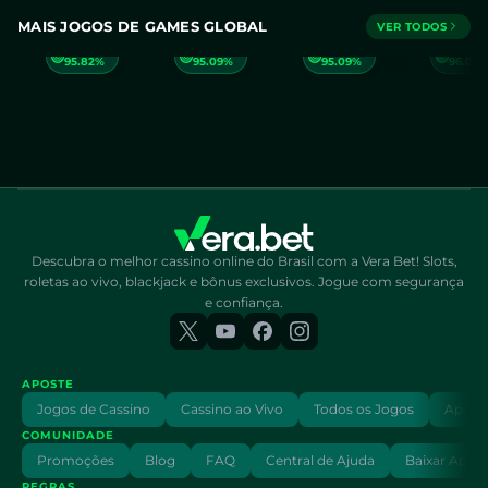
retorno.
MAIS JOGOS DE GAMES GLOBAL
VER TODOS
RTP
RTP
RTP
RTP
Por que jogar Safari So Good Assemblem na Vera
95.82%
95.09%
95.09%
96.00
JOGAR
JOGAR
JOGAR
JOGAR
Bet
Na
Vera Bet
, você joga com total segurança, suporte
rápido e depósitos via Pix. A plataforma é licenciada,
reúne dezenas de outros títulos da Games Global e
promove o jogo responsável. Aposte com consciência!
Descubra o melhor cassino online do Brasil com a Vera Bet! Slots,
roletas ao vivo, blackjack e bônus exclusivos. Jogue com segurança
e confiança.
APOSTE
Jogos de Cassino
Cassino ao Vivo
Todos os Jogos
Aposta
COMUNIDADE
Promoções
Blog
FAQ
Central de Ajuda
Baixar App
REGRAS