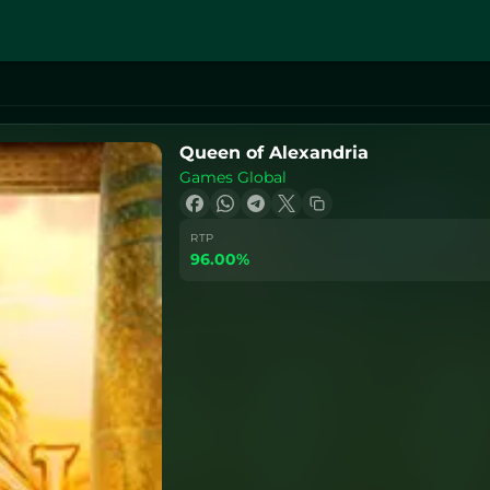
Queen of Alexandria
Games Global
RTP
96.00%