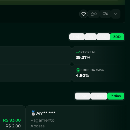
0
0
 uma taxa de retorno ao jogador (RTP) média de até
Hoje
7D
15D
30D
RTP REAL
o tanto para iniciantes quanto para jogadores experientes da
39.37%
EDGE DA CASA
4.80%
cada, garantindo resultados aleatórios e independentes
Hoje
3 dias
7 dias
de outros títulos da Games Global e promove o jogo
🥈
An*** ****
R$ 93,00
Pagamento
R$ 2,00
Aposta