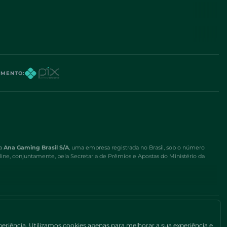
AMENTO
:
la
Ana Gaming Brasil S/A
, uma empresa registrada no Brasil, sob o número
line, conjuntamente, pela Secretaria de Prêmios e Apostas do Ministério da
so site. Utilizamos cookies apenas para melhorar a sua experiência e isso não
riência. Utilizamos cookies apenas para melhorar a sua experiência e