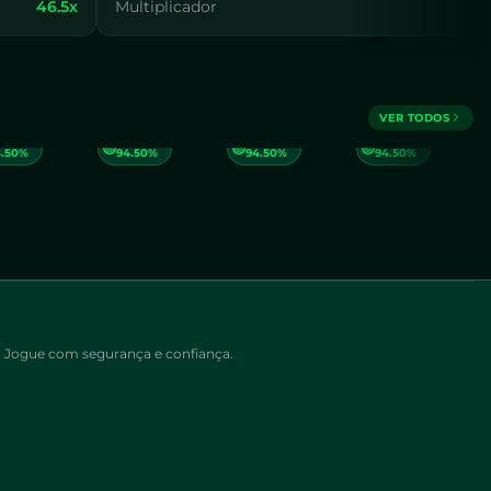
46.5
x
Multiplicador
VER TODOS
P
RTP
RTP
RTP
4.50%
94.50%
94.50%
94.50%
AR
JOGAR
JOGAR
JOGAR
os. Jogue com segurança e confiança.