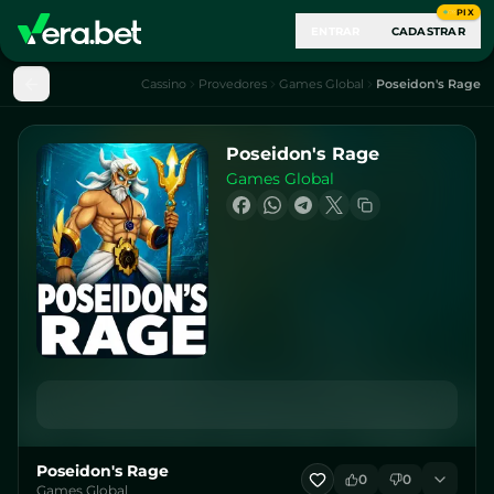
PIX
ENTRAR
CADASTRAR
Cassino
Provedores
Games Global
Poseidon's Rage
Poseidon's Rage
Games Global
Poseidon's Rage
0
0
Games Global