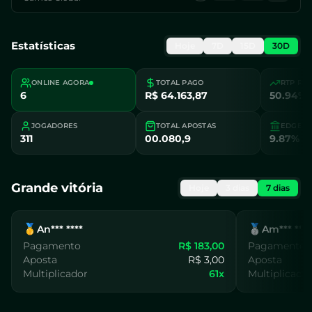
Pinata Explosivo
é um jogo de cassino online
Estatísticas
disponível na
Vera Bet
, desenvolvido pelo provedor
Hoje
7D
15D
30D
Games Global
. Com uma taxa de retorno ao jogador
(RTP) média de até
97%
, você pode jogar agora
ONLINE AGORA
TOTAL PAGO
RTP RE
mesmo e se divertir. Jogue com responsabilidade!
6
R$ 64.163,87
50.94%
Como jogar Pinata Explosivo na Vera Bet
JOGADORES
TOTAL APOSTAS
EDGE D
311
Para começar a jogar
Pinata Explosivo
00.080,9
, basta ajustar
9.87%
o valor da aposta e iniciar a rodada. O jogo é intuitivo
e indicado tanto para iniciantes quanto para jogadores
experientes da Games Global.
Grande vitória
Hoje
3 dias
7 dias
Sobre o Pinata Explosivo
🥇
🥈
An*** ****
Am*** ****
O
Pinata Explosivo
é desenvolvido pela
Games
Global
Pagamento
e opera com tecnologia RNG (Random
R$ 183,00
Pagamento
Aposta
R$ 3,00
Aposta
Number Generator) certificada, garantindo resultados
Multiplicador
61
x
Multiplicado
aleatórios e independentes em cada rodada. Com RTP
médio de
97%
, oferece uma boa relação entre risco e
retorno.