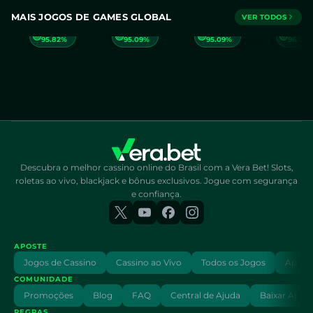
MAIS JOGOS DE GAMES GLOBAL
VER TODOS
Por que jogar Pescador Bass Legends na Vera Bet
RTP
RTP
RTP
RTP
Na
Vera Bet
95.82%
, você joga com total segurança, suporte
95.09%
95.09%
96.00
JOGAR
JOGAR
JOGAR
JOGAR
rápido e depósitos via Pix. A plataforma é licenciada,
reúne dezenas de outros títulos da Games Global e
promove o jogo responsável. Aposte com consciência!
Descubra o melhor cassino online do Brasil com a Vera Bet! Slots,
roletas ao vivo, blackjack e bônus exclusivos. Jogue com segurança
e confiança.
APOSTE
Jogos de Cassino
Cassino ao Vivo
Todos os Jogos
Aposta
COMUNIDADE
Promoções
Blog
FAQ
Central de Ajuda
Baixar App
REGRAS