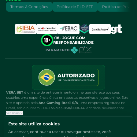
Termos & Condições
Política de PLD-FTP
Política de Privaci
+18 · JOGUE COM
RESPONSABILIDADE
PAGAMENTO
:
VERA BET
é um site de entretenimento online que oferece aos seus
usuários uma experiência única em apostas esportivas e jogos online. Este
site é operado pela
Ana Gaming Brasil S/A
, uma empresa registrada no
Brasil, sob o número CNPJ
55.933.850/0001-34
, entidade devidamente
Ver mais
autorizada a operar a modalidade lotérica de apostas de quota fixa no Brasil,
em temática desportiva e jogos online, conjuntamente, pela Secretaria de
Este site utiliza cookies
Prêmios e Apostas do Ministério da Fazenda, conforme Portaria SPA/MF
n.º 322/2025, publicada em 17 de fevereiro de 2025 no Diário Oficial da
CENTRAL DE JOGO RESPONSÁVEL
DENÚNCIAS
PRIVACIDADE
OUVIDORIA
Ao acessar, continuar a usar ou navegar neste site, você
República Federativa do Brasil.