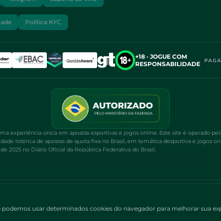
dade
Política KYC
+18 · JOGUE COM
PAG
RESPONSABILIDADE
a experiência única em apostas esportivas e jogos online. Este site é operado pe
ade lotérica de apostas de quota fixa no Brasil, em temática desportiva e jogos on
e 2025 no Diário Oficial da República Federativa do Brasil.
 usar determinados cookies do navegador para melhorar sua experiência ao usar nos
efício de Prestação Continuada (BPC).
CENTRAL DE JOGO RESPONSÁVEL
DENÚNCIAS
PRIVACIDADE
OUVIDORIA
ue podemos usar determinados cookies do navegador para melhorar sua expe
© 2026 Vera Bet. Todos os direitos reservados.