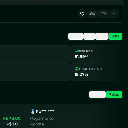
0
0
uma taxa de retorno ao jogador (RTP) média de até
Hoje
7D
15D
30D
RTP REAL
o tanto para iniciantes quanto para jogadores experientes da
81.99%
EDGE DA CASA
19.27%
cada, garantindo resultados aleatórios e independentes
3 dias
7 dias
de outros títulos da Games Global e promove o jogo
🥈
Ru*** ****
R$ 43,00
Pagamento
R$ 1,00
Aposta