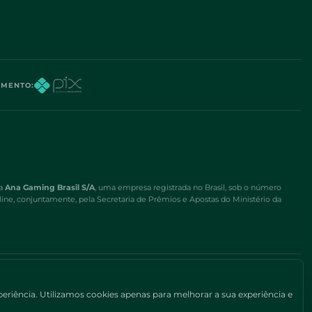
AMENTO
:
la
Ana Gaming Brasil S/A
, uma empresa registrada no Brasil, sob o número
line, conjuntamente, pela Secretaria de Prêmios e Apostas do Ministério da
so site. Utilizamos cookies apenas para melhorar a sua experiência e isso não
riência. Utilizamos cookies apenas para melhorar a sua experiência e