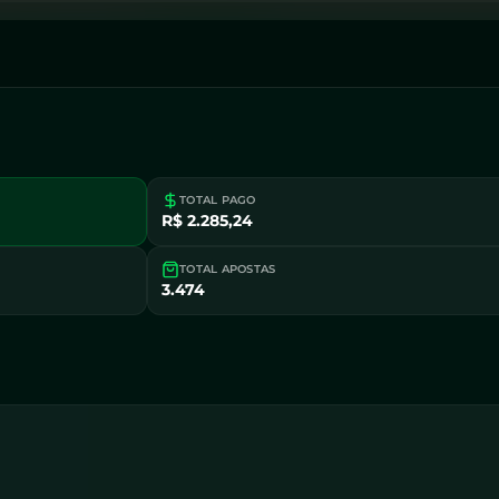
el na
Vera Bet
, desenvolvido pelo provedor
Games Global
. Com 
 com responsabilidade!
TOTAL PAGO
o valor da aposta e iniciar a rodada. O jogo é intuitivo e indicad
R$ 2.285,24
TOTAL APOSTAS
3.474
e opera com tecnologia RNG (Random Number Generator) certifi
oa relação entre risco e retorno.
o e depósitos via Pix. A plataforma é licenciada, reúne dezenas 
Margem da casa