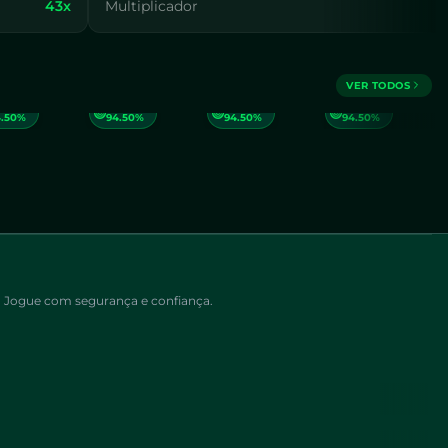
43
x
Multiplicador
VER TODOS
P
RTP
RTP
RTP
4.50%
94.50%
94.50%
94.50%
AR
JOGAR
JOGAR
JOGAR
os. Jogue com segurança e confiança.