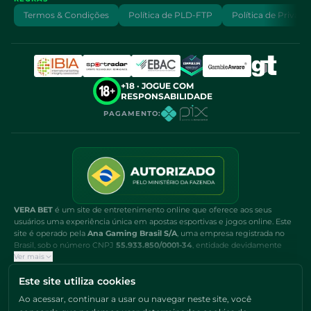
Termos & Condições
Política de PLD-FTP
Política de Privaci
+18 · JOGUE COM
RESPONSABILIDADE
PAGAMENTO
:
VERA BET
é um site de entretenimento online que oferece aos seus
usuários uma experiência única em apostas esportivas e jogos online. Este
site é operado pela
Ana Gaming Brasil S/A
, uma empresa registrada no
Brasil, sob o número CNPJ
55.933.850/0001-34
, entidade devidamente
Ver mais
autorizada a operar a modalidade lotérica de apostas de quota fixa no Brasil,
em temática desportiva e jogos online, conjuntamente, pela Secretaria de
Este site utiliza cookies
Prêmios e Apostas do Ministério da Fazenda, conforme Portaria SPA/MF
n.º 322/2025, publicada em 17 de fevereiro de 2025 no Diário Oficial da
CENTRAL DE JOGO RESPONSÁVEL
DENÚNCIAS
PRIVACIDADE
OUVIDORIA
Ao acessar, continuar a usar ou navegar neste site, você
República Federativa do Brasil.