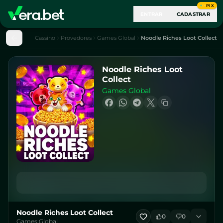
PIX
ENTRAR
CADASTRAR
Cassino
Provedores
Games Global
Noodle Riches Loot Collect
Noodle Riches Loot
Collect
Games Global
Noodle Riches Loot Collect
0
0
Games Global