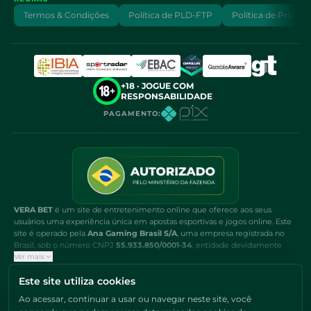
Termos & Condições
Política de PLD-FTP
Política de Privaci
+18 · JOGUE COM
RESPONSABILIDADE
PAGAMENTO
:
VERA BET
é um site de entretenimento online que oferece aos seus
usuários uma experiência única em apostas esportivas e jogos online. Este
site é operado pela
Ana Gaming Brasil S/A
, uma empresa registrada no
Brasil, sob o número CNPJ
55.933.850/0001-34
, entidade devidamente
Ver mais
autorizada a operar a modalidade lotérica de apostas de quota fixa no Brasil,
em temática desportiva e jogos online, conjuntamente, pela Secretaria de
Este site utiliza cookies
Prêmios e Apostas do Ministério da Fazenda, conforme Portaria SPA/MF
n.º 322/2025, publicada em 17 de fevereiro de 2025 no Diário Oficial da
CENTRAL DE JOGO RESPONSÁVEL
DENÚNCIAS
PRIVACIDADE
OUVIDORIA
Ao acessar, continuar a usar ou navegar neste site, você
República Federativa do Brasil.