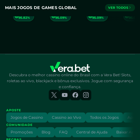
resultados aleatórios e independentes em cada
MAIS JOGOS DE GAMES GLOBAL
VER TODOS
rodada. Com RTP médio de
94.17%
, oferece uma boa
RTP
RTP
RTP
RTP
relação entre risco e retorno.
95.82%
95.09%
95.09%
96.00
JOGAR
JOGAR
JOGAR
JOGAR
Por que jogar Mythology of Zeus Quadcharge na
Vera Bet
Na
Vera Bet
, você joga com total segurança, suporte
rápido e depósitos via Pix. A plataforma é licenciada,
reúne dezenas de outros títulos da Games Global e
promove o jogo responsável. Aposte com consciência!
Descubra o melhor cassino online do Brasil com a Vera Bet! Slots,
RTP
Margem da casa
roletas ao vivo, blackjack e bônus exclusivos. Jogue com segurança
e confiança.
94.17%
5.83%
APOSTE
Jogos de Cassino
Cassino ao Vivo
Todos os Jogos
Aposta
COMUNIDADE
Promoções
Blog
FAQ
Central de Ajuda
Baixar App
REGRAS