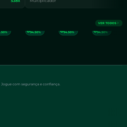
538
x
Multiplicador
VER TODOS
P
RTP
RTP
RTP
4.50%
94.50%
94.50%
94.50%
AR
JOGAR
JOGAR
JOGAR
os. Jogue com segurança e confiança.