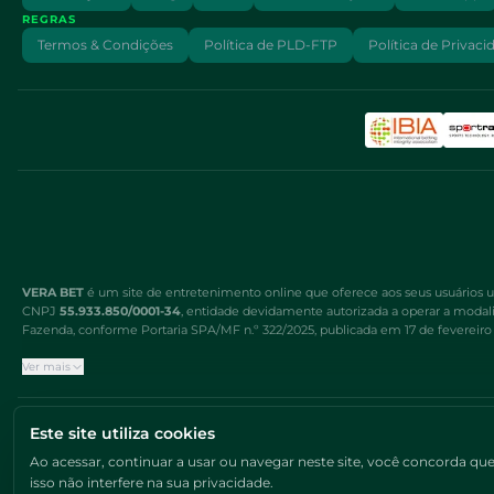
REGRAS
Termos & Condições
Política de PLD-FTP
Política de Privaci
VERA BET
é um site de entretenimento online que oferece aos seus usuários um
CNPJ
55.933.850/0001-34
, entidade devidamente autorizada a operar a modalid
Fazenda, conforme Portaria SPA/MF n.º 322/2025, publicada em 17 de fevereiro d
Ver mais
Ao acessar, continuar a usar ou navegar neste site, você concorda que podemos
interfere na sua privacidade.
O uso desta plataforma é proibido para
beneficiários de Bolsa Família e Ben
Este site utiliza cookies
Ao acessar, continuar a usar ou navegar neste site, você concorda q
isso não interfere na sua privacidade.