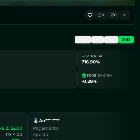
0
0
l
. Com uma taxa de retorno ao jogador (RTP) média de até
Hoje
7D
15D
30D
RTP REAL
indicado tanto para iniciantes quanto para jogadores
716.90%
EDGE DA CASA
-0.28%
ertificada, garantindo resultados aleatórios e
de outros títulos da Games Global e promove o jogo
🥈
An*** ****
R$ 2.152,00
Pagamento
R$ 4,00
Aposta