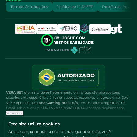
Termos & Condições
Política de PLD-FTP
Política de Privaci
+18 · JOGUE COM
RESPONSABILIDADE
PAGAMENTO
:
VERA BET
é um site de entretenimento online que oferece aos seus
usuários uma experiência única em apostas esportivas e jogos online. Este
site é operado pela
Ana Gaming Brasil S/A
, uma empresa registrada no
Brasil, sob o número CNPJ
55.933.850/0001-34
, entidade devidamente
Ver mais
autorizada a operar a modalidade lotérica de apostas de quota fixa no Brasil,
em temática desportiva e jogos online, conjuntamente, pela Secretaria de
Este site utiliza cookies
Prêmios e Apostas do Ministério da Fazenda, conforme Portaria SPA/MF
n.º 322/2025, publicada em 17 de fevereiro de 2025 no Diário Oficial da
CENTRAL DE JOGO RESPONSÁVEL
DENÚNCIAS
PRIVACIDADE
OUVIDORIA
Ao acessar, continuar a usar ou navegar neste site, você
República Federativa do Brasil.