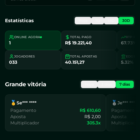
Gold Blitz Express
é um jogo de cassino online
Estatísticas
disponível na
Vera Bet
, desenvolvido pelo provedor
Hoje
7D
15D
30D
Games Global
. Com uma taxa de retorno ao jogador
(RTP) média de até
94.20%
, você pode jogar agora
ONLINE AGORA
TOTAL PAGO
RTP RE
mesmo e se divertir. Jogue com responsabilidade!
1
R$ 19.221,40
67.73%
Como jogar Gold Blitz Express na Vera Bet
JOGADORES
TOTAL APOSTAS
EDGE D
033
Para começar a jogar
Gold Blitz Express
40.151,27
, basta ajustar
5.32%
o valor da aposta e iniciar a rodada. O jogo é intuitivo
e indicado tanto para iniciantes quanto para jogadores
experientes da Games Global.
Grande vitória
Hoje
3 dias
7 dias
Sobre o Gold Blitz Express
🥇
🥈
Se*** ****
Je*** ****
O
Gold Blitz Express
é desenvolvido pela
Games
Global
Pagamento
e opera com tecnologia RNG (Random
R$ 610,60
Pagamento
Aposta
R$ 2,00
Aposta
Number Generator) certificada, garantindo resultados
Multiplicador
305.3
x
Multiplicado
aleatórios e independentes em cada rodada. Com RTP
médio de
94.20%
, oferece uma boa relação entre risco
e retorno.