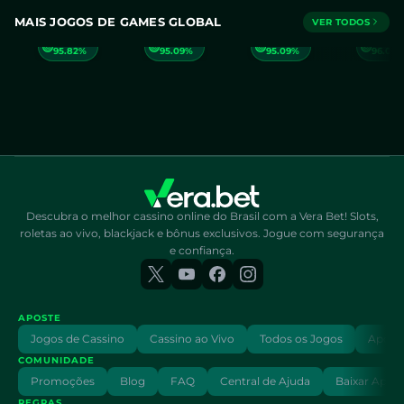
MAIS JOGOS DE GAMES GLOBAL
VER TODOS
Por que jogar Gold Blitz Express na Vera Bet
RTP
RTP
RTP
RTP
Na
Vera Bet
95.82%
, você joga com total segurança, suporte
95.09%
95.09%
96.00
JOGAR
JOGAR
JOGAR
JOGAR
rápido e depósitos via Pix. A plataforma é licenciada,
reúne dezenas de outros títulos da Games Global e
promove o jogo responsável. Aposte com consciência!
RTP
Margem da casa
94.20%
5.80%
Descubra o melhor cassino online do Brasil com a Vera Bet! Slots,
roletas ao vivo, blackjack e bônus exclusivos. Jogue com segurança
e confiança.
APOSTE
Jogos de Cassino
Cassino ao Vivo
Todos os Jogos
Aposta
COMUNIDADE
Promoções
Blog
FAQ
Central de Ajuda
Baixar App
REGRAS