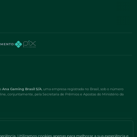
AMENTO
:
la
Ana Gaming Brasil S/A
, uma empresa registrada no Brasil, sob o número
line, conjuntamente, pela Secretaria de Prêmios e Apostas do Ministério da
so site. Utilizamos cookies apenas para melhorar a sua experiência e isso não
riência. Utilizamos cookies apenas para melhorar a sua experiência e