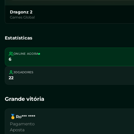
Dragonz 2
Games Global
Dragonz 2
é um jogo de cassino online disponível na
Vera 
Estatísticas
pode jogar agora mesmo e se divertir. Jogue com responsa
Como jogar Dragonz 2 na Vera Bet
ONLINE AGORA
Para começar a jogar
Dragonz 2
, basta ajustar o valor da 
6
Global.
JOGADORES
Sobre o Dragonz 2
22
O
Dragonz 2
é desenvolvido pela
Games Global
e opera co
rodada. Com RTP médio de
94.30%
, oferece uma boa relaçã
Grande vitória
Por que jogar Dragonz 2 na Vera Bet
Na
Vera Bet
, você joga com total segurança, suporte rápid
🥇
Ro*** ****
responsável. Aposte com consciência!
Pagamento
Aposta
RTP