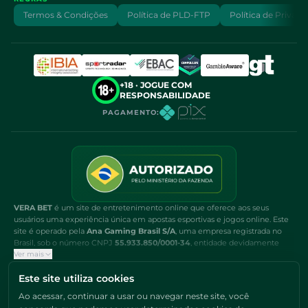
Termos & Condições
Política de PLD-FTP
Política de Privaci
+18 · JOGUE COM
RESPONSABILIDADE
PAGAMENTO
:
VERA BET
é um site de entretenimento online que oferece aos seus
usuários uma experiência única em apostas esportivas e jogos online. Este
site é operado pela
Ana Gaming Brasil S/A
, uma empresa registrada no
Brasil, sob o número CNPJ
55.933.850/0001-34
, entidade devidamente
Ver mais
autorizada a operar a modalidade lotérica de apostas de quota fixa no Brasil,
em temática desportiva e jogos online, conjuntamente, pela Secretaria de
Este site utiliza cookies
Prêmios e Apostas do Ministério da Fazenda, conforme Portaria SPA/MF
n.º 322/2025, publicada em 17 de fevereiro de 2025 no Diário Oficial da
CENTRAL DE JOGO RESPONSÁVEL
DENÚNCIAS
PRIVACIDADE
OUVIDORIA
Ao acessar, continuar a usar ou navegar neste site, você
República Federativa do Brasil.