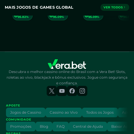
Por que jogar Catrina na Vera Bet
MAIS JOGOS DE GAMES GLOBAL
VER TODOS
Na
Vera Bet
, você joga com total segurança, suporte
RTP
RTP
RTP
RTP
rápido e depósitos via Pix. A plataforma é licenciada,
95.82%
95.09%
95.09%
96.00
JOGAR
JOGAR
JOGAR
JOGAR
reúne dezenas de outros títulos da Games Global e
promove o jogo responsável. Aposte com consciência!
RTP
Margem da casa
95.09%
4.91%
Descubra o melhor cassino online do Brasil com a Vera Bet! Slots,
roletas ao vivo, blackjack e bônus exclusivos. Jogue com segurança
e confiança.
APOSTE
Jogos de Cassino
Cassino ao Vivo
Todos os Jogos
Aposta
COMUNIDADE
Promoções
Blog
FAQ
Central de Ajuda
Baixar App
REGRAS