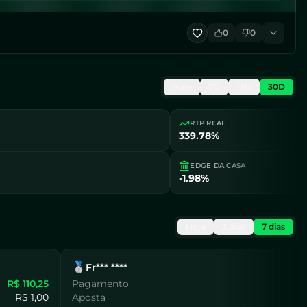
0
0
om uma taxa de retorno ao jogador (RTP) média de até
97%
,
Hoje
7D
15D
30D
RTP REAL
cado tanto para iniciantes quanto para jogadores experientes
339.78%
EDGE DA CASA
-1.98%
ficada, garantindo resultados aleatórios e independentes
Hoje
3 dias
7 dias
de outros títulos da Games Global e promove o jogo
🥈
Fr*** ****
R$ 110,25
Pagamento
R$ 1,00
Aposta