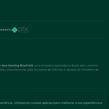
AMENTO
:
la
Ana Gaming Brasil S/A
, uma empresa registrada no Brasil, sob o número
line, conjuntamente, pela Secretaria de Prêmios e Apostas do Ministério da
so site. Utilizamos cookies apenas para melhorar a sua experiência e isso não
riência. Utilizamos cookies apenas para melhorar a sua experiência e