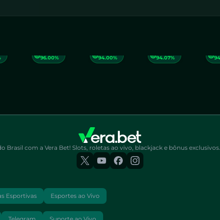
RTP
RTP
RTP
RT
%
96.00%
94.00%
94.07%
9
JOGAR
JOGAR
JOGAR
JOG
 Brasil com a Vera Bet! Slots, roletas ao vivo, blackjack e bônus exclusiv
s Esportivas
Esportes ao Vivo
Telegram
Suporte ao Vivo