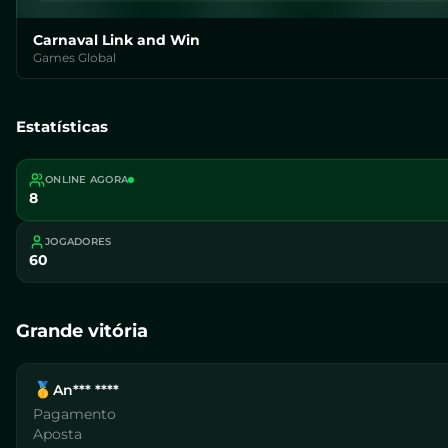
Carnaval Link and Win
Games Global
Carnaval Link and Win
é um jogo de cassino online dispo
Estatísticas
você pode jogar agora mesmo e se divertir. Jogue com res
Como jogar Carnaval Link and Win na Vera Bet
ONLINE AGORA
Para começar a jogar
Carnaval Link and Win
, basta ajust
8
da Games Global.
JOGADORES
Sobre o Carnaval Link and Win
60
O
Carnaval Link and Win
é desenvolvido pela
Games Glob
em cada rodada. Com RTP médio de
97%
, oferece uma boa 
Grande vitória
Por que jogar Carnaval Link and Win na Vera Bet
Na
Vera Bet
, você joga com total segurança, suporte rápid
🥇
An*** ****
responsável. Aposte com consciência!
Pagamento
Aposta