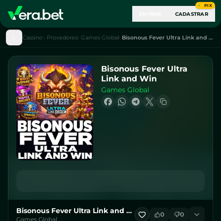
PIX
ENTRAR
CADASTRAR
Cassino
Provedores
Games Global
Bisonous Fever Ultra Link and Win
Bisonous Fever Ultra
Link and Win
Games Global
Bisonous Fever Ultra Link and Win
0
0
Games Global