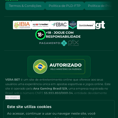
Termos & Condições
Política de PLD-FTP
Política de Privaci
+18 · JOGUE COM
RESPONSABILIDADE
PAGAMENTO
:
VERA BET
é um site de entretenimento online que oferece aos seus
usuários uma experiência única em apostas esportivas e jogos online. Este
site é operado pela
Ana Gaming Brasil S/A
, uma empresa registrada no
Brasil, sob o número CNPJ
55.933.850/0001-34
, entidade devidamente
Ver mais
autorizada a operar a modalidade lotérica de apostas de quota fixa no Brasil,
em temática desportiva e jogos online, conjuntamente, pela Secretaria de
Este site utiliza cookies
Prêmios e Apostas do Ministério da Fazenda, conforme Portaria SPA/MF
n.º 322/2025, publicada em 17 de fevereiro de 2025 no Diário Oficial da
CENTRAL DE JOGO RESPONSÁVEL
DENÚNCIAS
PRIVACIDADE
OUVIDORIA
Ao acessar, continuar a usar ou navegar neste site, você
República Federativa do Brasil.