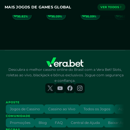
rodada. Com RTP médio de
97%
, oferece uma boa
MAIS JOGOS DE GAMES GLOBAL
VER TODOS
relação entre risco e retorno.
RTP
RTP
RTP
RTP
95.82%
95.09%
95.09%
96.00
JOGAR
JOGAR
JOGAR
JOGAR
Por que jogar Bisonous Fever Ultra Link and Win na
Vera Bet
Na
Vera Bet
, você joga com total segurança, suporte
rápido e depósitos via Pix. A plataforma é licenciada,
reúne dezenas de outros títulos da Games Global e
promove o jogo responsável. Aposte com consciência!
Descubra o melhor cassino online do Brasil com a Vera Bet! Slots,
roletas ao vivo, blackjack e bônus exclusivos. Jogue com segurança
e confiança.
APOSTE
Jogos de Cassino
Cassino ao Vivo
Todos os Jogos
Aposta
COMUNIDADE
Promoções
Blog
FAQ
Central de Ajuda
Baixar App
REGRAS