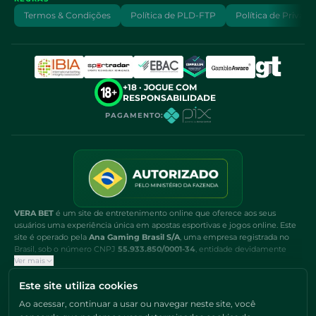
Termos & Condições
Política de PLD-FTP
Política de Privaci
+18 · JOGUE COM
RESPONSABILIDADE
PAGAMENTO
:
VERA BET
é um site de entretenimento online que oferece aos seus
usuários uma experiência única em apostas esportivas e jogos online. Este
site é operado pela
Ana Gaming Brasil S/A
, uma empresa registrada no
Brasil, sob o número CNPJ
55.933.850/0001-34
, entidade devidamente
Ver mais
autorizada a operar a modalidade lotérica de apostas de quota fixa no Brasil,
em temática desportiva e jogos online, conjuntamente, pela Secretaria de
Este site utiliza cookies
Prêmios e Apostas do Ministério da Fazenda, conforme Portaria SPA/MF
n.º 322/2025, publicada em 17 de fevereiro de 2025 no Diário Oficial da
CENTRAL DE JOGO RESPONSÁVEL
DENÚNCIAS
PRIVACIDADE
OUVIDORIA
Ao acessar, continuar a usar ou navegar neste site, você
República Federativa do Brasil.