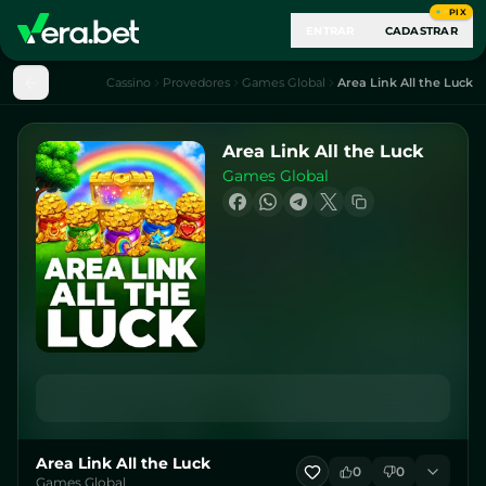
PIX
ENTRAR
CADASTRAR
Cassino
Provedores
Games Global
Area Link All the Luck
Area Link All the Luck
Games Global
Area Link All the Luck
0
0
Games Global