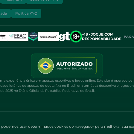
dade
Política KYC
+18 · JOGUE COM
PAG
RESPONSABILIDADE
a experiência única em apostas esportivas e jogos online. Este site é operado pe
ade lotérica de apostas de quota fixa no Brasil, em temática desportiva e jogos on
e 2025 no Diário Oficial da República Federativa do Brasil.
 usar determinados cookies do navegador para melhorar sua experiência ao usar nos
efício de Prestação Continuada (BPC).
CENTRAL DE JOGO RESPONSÁVEL
DENÚNCIAS
PRIVACIDADE
OUVIDORIA
ue podemos usar determinados cookies do navegador para melhorar sua expe
© 2026 Vera Bet. Todos os direitos reservados.