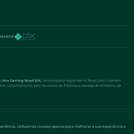
AMENTO
:
la
Ana Gaming Brasil S/A
, uma empresa registrada no Brasil, sob o número
line, conjuntamente, pela Secretaria de Prêmios e Apostas do Ministério da
so site. Utilizamos cookies apenas para melhorar a sua experiência e isso não
riência. Utilizamos cookies apenas para melhorar a sua experiência e