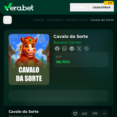
PIX
ENTRAR
CADASTRAR
Cassino
Provedores
Banana Games
Cavalo da Sorte
Cavalo da Sorte
Banana Games
RTP
96.70%
Cavalo da Sorte
0
0
Banana Games