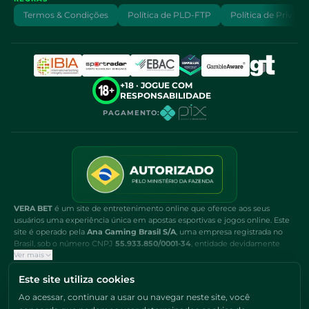
Termos & Condições
Política de PLD-FTP
Política de Privaci
+18 · JOGUE COM
RESPONSABILIDADE
PAGAMENTO
:
VERA BET
é um site de entretenimento online que oferece aos seus
usuários uma experiência única em apostas esportivas e jogos online. Este
site é operado pela
Ana Gaming Brasil S/A
, uma empresa registrada no
Brasil, sob o número CNPJ
55.933.850/0001-34
, entidade devidamente
Ver mais
autorizada a operar a modalidade lotérica de apostas de quota fixa no Brasil,
em temática desportiva e jogos online, conjuntamente, pela Secretaria de
Este site utiliza cookies
Prêmios e Apostas do Ministério da Fazenda, conforme Portaria SPA/MF
n.º 322/2025, publicada em 17 de fevereiro de 2025 no Diário Oficial da
CENTRAL DE JOGO RESPONSÁVEL
DENÚNCIAS
PRIVACIDADE
OUVIDORIA
Ao acessar, continuar a usar ou navegar neste site, você
República Federativa do Brasil.