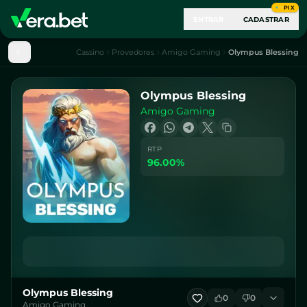
PIX
ENTRAR
CADASTRAR
Cassino
Provedores
Amigo Gaming
Olympus Blessing
Olympus Blessing
Amigo Gaming
RTP
96.00%
Olympus Blessing
0
0
Amigo Gaming