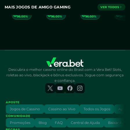
MAIS JOGOS DE AMIGO GAMING
VER TODOS
Por que jogar Olympus Blessing na Vera Bet
RTP
RTP
RTP
RTP
Na
Vera Bet
96.00%
, você joga com total segurança, suporte
96.00%
96.00%
96.00
JOGAR
JOGAR
JOGAR
JOGAR
rápido e depósitos via Pix. A plataforma é licenciada,
reúne dezenas de outros títulos da Amigo Gaming e
promove o jogo responsável. Aposte com consciência!
RTP
Margem da casa
96.00%
4.00%
Descubra o melhor cassino online do Brasil com a Vera Bet! Slots,
roletas ao vivo, blackjack e bônus exclusivos. Jogue com segurança
e confiança.
APOSTE
Jogos de Cassino
Cassino ao Vivo
Todos os Jogos
Aposta
COMUNIDADE
Promoções
Blog
FAQ
Central de Ajuda
Baixar App
REGRAS