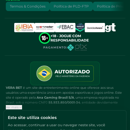
Termos & Condições
Política de PLD-FTP
Política de Privaci
+18 · JOGUE COM
RESPONSABILIDADE
PAGAMENTO
:
VERA BET
é um site de entretenimento online que oferece aos seus
usuários uma experiência única em apostas esportivas e jogos online. Este
site é operado pela
Ana Gaming Brasil S/A
, uma empresa registrada no
Brasil, sob o número CNPJ
55.933.850/0001-34
, entidade devidamente
Ver mais
autorizada a operar a modalidade lotérica de apostas de quota fixa no Brasil,
em temática desportiva e jogos online, conjuntamente, pela Secretaria de
Este site utiliza cookies
Prêmios e Apostas do Ministério da Fazenda, conforme Portaria SPA/MF
n.º 322/2025, publicada em 17 de fevereiro de 2025 no Diário Oficial da
CENTRAL DE JOGO RESPONSÁVEL
DENÚNCIAS
PRIVACIDADE
OUVIDORIA
Ao acessar, continuar a usar ou navegar neste site, você
República Federativa do Brasil.