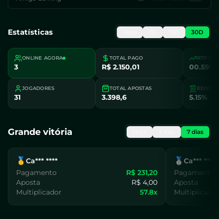
Frozen Crown
é um jogo de cassino online disponível
Estatísticas
na
Vera Bet
, desenvolvido pelo provedor
Hoje
7D
Amigo
15D
30D
Gaming
. Com uma taxa de retorno ao jogador (RTP)
média de até
96.00%
, você pode jogar agora mesmo e
ONLINE AGORA
TOTAL PAGO
RTP RE
se divertir. Jogue com responsabilidade!
3
R$ 2.150,01
00.59%
Como jogar Frozen Crown na Vera Bet
JOGADORES
TOTAL APOSTAS
EDGE D
31
Para começar a jogar
Frozen Crown
3.398,6
, basta ajustar o
5.15%
valor da aposta e iniciar a rodada. O jogo é intuitivo e
indicado tanto para iniciantes quanto para jogadores
experientes da Amigo Gaming.
Grande vitória
Hoje
3 dias
7 dias
Sobre o Frozen Crown
🥇
🥈
Ca*** ****
Ca*** ****
O
Frozen Crown
é desenvolvido pela
Amigo Gaming
e opera com tecnologia RNG (Random Number
Pagamento
R$ 231,20
Pagamento
Aposta
R$ 4,00
Aposta
Generator) certificada, garantindo resultados
Multiplicador
57.8
x
Multiplicado
aleatórios e independentes em cada rodada. Com RTP
médio de
96.00%
, oferece uma boa relação entre risco
e retorno.