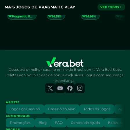
MAIS JOGOS DE PRAGMATIC PLAY
VER TODOS
Por que jogar Wild Spells na Vera Bet
Provedor
RTP
RTP
RTP
Na
Vera Bet
Pragmatic Play
, você joga com total segurança, suporte
96.51%
96.96%
96.50
JOGAR
JOGAR
JOGAR
JOGAR
rápido e depósitos via Pix. A plataforma é licenciada,
reúne dezenas de outros títulos da Pragmatic Play e
promove o jogo responsável. Aposte com consciência!
RTP
Margem da casa
96.40%
3.60%
Descubra o melhor cassino online do Brasil com a Vera Bet! Slots,
roletas ao vivo, blackjack e bônus exclusivos. Jogue com segurança
e confiança.
APOSTE
Jogos de Cassino
Cassino ao Vivo
Todos os Jogos
Aposta
COMUNIDADE
Promoções
Blog
FAQ
Central de Ajuda
Baixar App
REGRAS