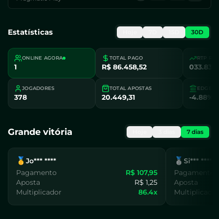
Wild Spells
é um jogo de cassino online disponível na
Estatísticas
Vera Bet
, desenvolvido pelo provedor
Hoje
Pragmatic Play
7D
15D
30D
.
Com uma taxa de retorno ao jogador (RTP) média de
até
96.40%
, você pode jogar agora mesmo e se
ONLINE AGORA
TOTAL PAGO
RTP RE
divertir. Jogue com responsabilidade!
1
R$ 86.458,52
033.83%
Como jogar Wild Spells na Vera Bet
JOGADORES
TOTAL APOSTAS
EDGE D
378
Para começar a jogar
Wild Spells
20.449,31
, basta ajustar o
-4.88%
valor da aposta e iniciar a rodada. O jogo é intuitivo e
indicado tanto para iniciantes quanto para jogadores
experientes da Pragmatic Play.
Grande vitória
Hoje
3 dias
7 dias
Sobre o Wild Spells
🥇
🥈
Jo*** ****
Si*** ****
O
Wild Spells
é desenvolvido pela
Pragmatic Play
e
opera com tecnologia RNG (Random Number
Pagamento
R$ 107,95
Pagamento
Aposta
R$ 1,25
Aposta
Generator) certificada, garantindo resultados
Multiplicador
86.4
x
Multiplicado
aleatórios e independentes em cada rodada. Com RTP
médio de
96.40%
, oferece uma boa relação entre risco
e retorno.