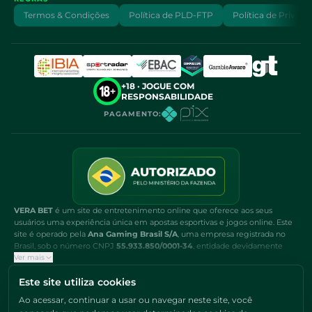
Termos & Condições
Política de PLD-FTP
Política de Privaci
+18 · JOGUE COM
RESPONSABILIDADE
PAGAMENTO
:
VERA BET
é um site de entretenimento online que oferece aos seus
usuários uma experiência única em apostas esportivas e jogos online. Este
site é operado pela
Ana Gaming Brasil S/A
, uma empresa registrada no
Brasil, sob o número CNPJ
55.933.850/0001-34
, entidade devidamente
Ver mais
autorizada a operar a modalidade lotérica de apostas de quota fixa no Brasil,
em temática desportiva e jogos online, conjuntamente, pela Secretaria de
Este site utiliza cookies
Prêmios e Apostas do Ministério da Fazenda, conforme Portaria SPA/MF
n.º 322/2025, publicada em 17 de fevereiro de 2025 no Diário Oficial da
CENTRAL DE JOGO RESPONSÁVEL
DENÚNCIAS
PRIVACIDADE
OUVIDORIA
Ao acessar, continuar a usar ou navegar neste site, você
República Federativa do Brasil.