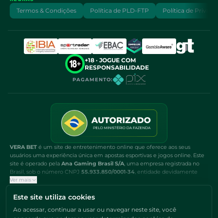
Termos & Condições
Política de PLD-FTP
Política de Privaci
+18 · JOGUE COM
RESPONSABILIDADE
PAGAMENTO
:
VERA BET
é um site de entretenimento online que oferece aos seus
usuários uma experiência única em apostas esportivas e jogos online. Este
site é operado pela
Ana Gaming Brasil S/A
, uma empresa registrada no
Brasil, sob o número CNPJ
55.933.850/0001-34
, entidade devidamente
Ver mais
autorizada a operar a modalidade lotérica de apostas de quota fixa no Brasil,
em temática desportiva e jogos online, conjuntamente, pela Secretaria de
Este site utiliza cookies
Prêmios e Apostas do Ministério da Fazenda, conforme Portaria SPA/MF
n.º 322/2025, publicada em 17 de fevereiro de 2025 no Diário Oficial da
CENTRAL DE JOGO RESPONSÁVEL
DENÚNCIAS
PRIVACIDADE
OUVIDORIA
Ao acessar, continuar a usar ou navegar neste site, você
República Federativa do Brasil.