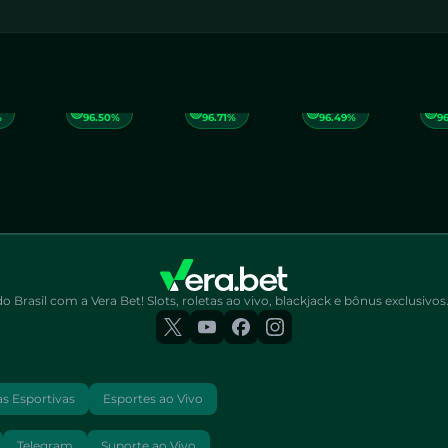
3.44%
RTP
RTP
RTP
RT
%
96.50%
96.71%
96.49%
9
JOGAR
JOGAR
JOGAR
JOG
 Brasil com a Vera Bet! Slots, roletas ao vivo, blackjack e bônus exclusiv
s Esportivas
Esportes ao Vivo
Telegram
Suporte ao Vivo