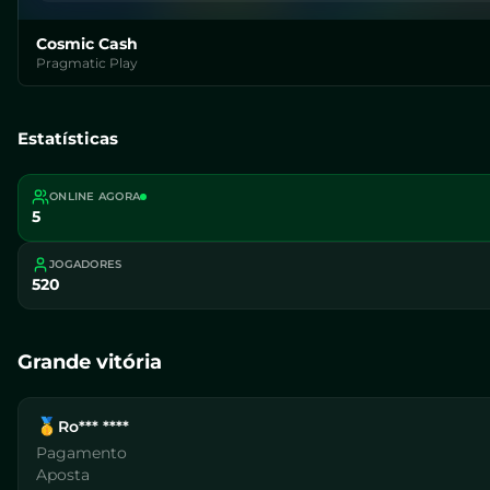
Cosmic Cash
Pragmatic Play
Cosmic Cash
é um jogo de cassino online disponível na
Ve
Estatísticas
pode jogar agora mesmo e se divertir. Jogue com responsa
Como jogar Cosmic Cash na Vera Bet
ONLINE AGORA
Para começar a jogar
Cosmic Cash
, basta ajustar o valor 
5
Pragmatic Play.
JOGADORES
Sobre o Cosmic Cash
520
O
Cosmic Cash
é desenvolvido pela
Pragmatic Play
e oper
rodada. Com RTP médio de
96.56%
, oferece uma boa relaçã
Grande vitória
Por que jogar Cosmic Cash na Vera Bet
Na
Vera Bet
, você joga com total segurança, suporte rápid
🥇
Ro*** ****
responsável. Aposte com consciência!
Pagamento
Aposta
RTP