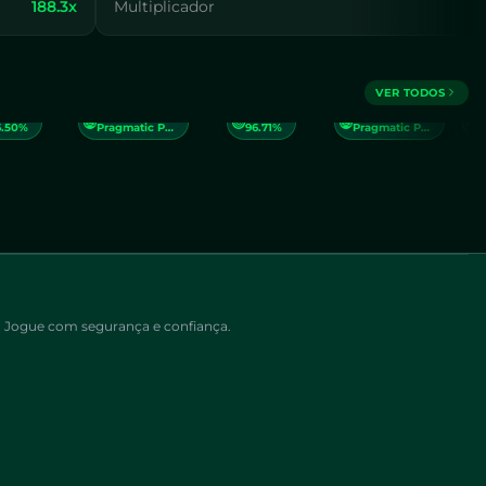
188.3
x
Multiplicador
VER TODOS
P
Provedor
RTP
Provedor
P
6.50%
Pragmatic Play
96.71%
Pragmatic Play
AR
JOGAR
JOGAR
JOGAR
os. Jogue com segurança e confiança.