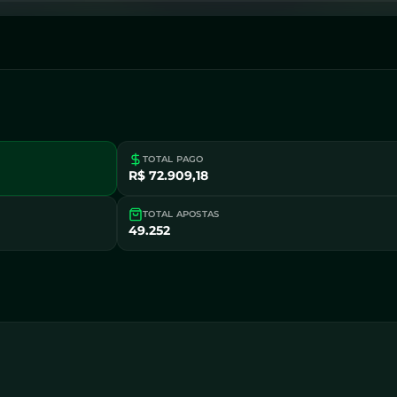
ra Bet
, desenvolvido pelo provedor
Pragmatic Play
. Com uma ta
bilidade!
TOTAL PAGO
da aposta e iniciar a rodada. O jogo é intuitivo e indicado tanto 
R$ 72.909,18
TOTAL APOSTAS
49.252
a com tecnologia RNG (Random Number Generator) certificada, 
o entre risco e retorno.
o e depósitos via Pix. A plataforma é licenciada, reúne dezenas 
Margem da casa