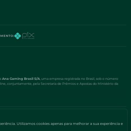
AMENTO
:
la
Ana Gaming Brasil S/A
, uma empresa registrada no Brasil, sob o número
line, conjuntamente, pela Secretaria de Prêmios e Apostas do Ministério da
so site. Utilizamos cookies apenas para melhorar a sua experiência e isso não
riência. Utilizamos cookies apenas para melhorar a sua experiência e