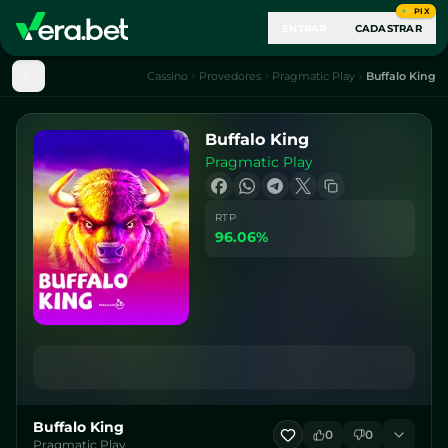
PIX
ENTRAR
CADASTRAR
Cassino
Provedores
Pragmatic Play
Buffalo King
Buffalo King
Pragmatic Play
RTP
96.06%
Buffalo King
0
0
Pragmatic Play