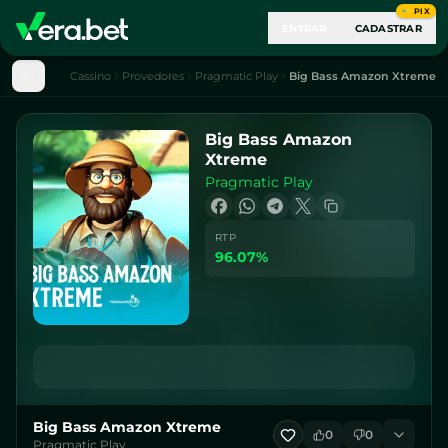
PIX
ENTRAR
CADASTRAR
Cassino
Provedores
Pragmatic Play
Big Bass Amazon Xtreme
Big Bass Amazon
Xtreme
Pragmatic Play
RTP
96.07%
Big Bass Amazon Xtreme
0
0
Pragmatic Play