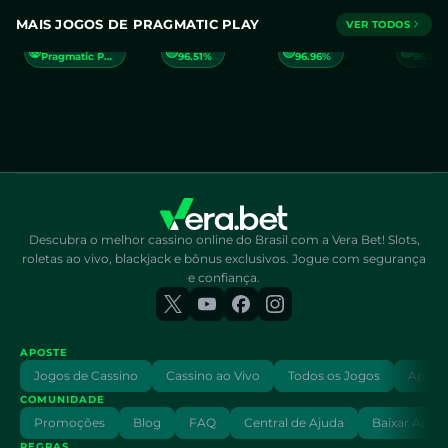
relação entre risco e retorno.
MAIS JOGOS DE PRAGMATIC PLAY
VER TODOS
Provedor
RTP
RTP
RTP
Por que jogar Big Bass Amazon Xtreme na Vera Bet
Pragmatic Play
96.51%
96.96%
96.50
JOGAR
JOGAR
JOGAR
JOGAR
Na
Vera Bet
, você joga com total segurança, suporte
rápido e depósitos via Pix. A plataforma é licenciada,
reúne dezenas de outros títulos da Pragmatic Play e
promove o jogo responsável. Aposte com consciência!
RTP
Margem da casa
96.07%
3.93%
Descubra o melhor cassino online do Brasil com a Vera Bet! Slots,
roletas ao vivo, blackjack e bônus exclusivos. Jogue com segurança
e confiança.
APOSTE
Jogos de Cassino
Cassino ao Vivo
Todos os Jogos
Aposta
COMUNIDADE
Promoções
Blog
FAQ
Central de Ajuda
Baixar App
REGRAS