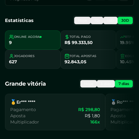
5 Lions Gold
é um jogo de cassino online disponível
Estatísticas
na
Vera Bet
, desenvolvido pelo provedor
Hoje
7D
Pragmatic
15D
30D
Play
. Com uma taxa de retorno ao jogador (RTP)
média de até
96.50%
, você pode jogar agora mesmo e
ONLINE AGORA
TOTAL PAGO
RTP RE
se divertir. Jogue com responsabilidade!
9
R$ 99.333,50
19.95%
Como jogar 5 Lions Gold na Vera Bet
JOGADORES
TOTAL APOSTAS
EDGE D
627
Para começar a jogar
5 Lions Gold
92.843,05
, basta ajustar o
10.45%
valor da aposta e iniciar a rodada. O jogo é intuitivo e
indicado tanto para iniciantes quanto para jogadores
experientes da Pragmatic Play.
Grande vitória
Hoje
3 dias
7 dias
Sobre o 5 Lions Gold
🥇
🥈
Er*** ****
Ro*** ****
O
5 Lions Gold
é desenvolvido pela
Pragmatic Play
e
opera com tecnologia RNG (Random Number
Pagamento
R$ 298,80
Pagamento
Aposta
R$ 1,80
Aposta
Generator) certificada, garantindo resultados
Multiplicador
166
x
Multiplicado
aleatórios e independentes em cada rodada. Com RTP
médio de
96.50%
, oferece uma boa relação entre risco
e retorno.