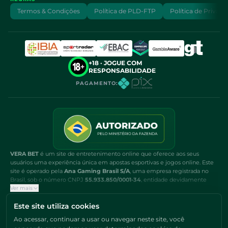
Termos & Condições
Política de PLD-FTP
Política de Privaci
+18 · JOGUE COM
RESPONSABILIDADE
PAGAMENTO
:
VERA BET
é um site de entretenimento online que oferece aos seus
usuários uma experiência única em apostas esportivas e jogos online. Este
site é operado pela
Ana Gaming Brasil S/A
, uma empresa registrada no
Brasil, sob o número CNPJ
55.933.850/0001-34
, entidade devidamente
Ver mais
autorizada a operar a modalidade lotérica de apostas de quota fixa no Brasil,
em temática desportiva e jogos online, conjuntamente, pela Secretaria de
Este site utiliza cookies
Prêmios e Apostas do Ministério da Fazenda, conforme Portaria SPA/MF
n.º 322/2025, publicada em 17 de fevereiro de 2025 no Diário Oficial da
CENTRAL DE JOGO RESPONSÁVEL
DENÚNCIAS
PRIVACIDADE
OUVIDORIA
Ao acessar, continuar a usar ou navegar neste site, você
República Federativa do Brasil.