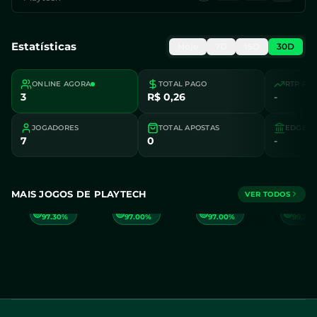
Soirée Elite VIP Blackjack 2
é um jogo de cassino
Estatísticas
online disponível na
Vera Bet
, desenvolvido pelo
Hoje
7D
15D
30D
provedor
Playtech
. Com uma taxa de retorno ao
jogador (RTP) média de até
99.29%
, você pode jogar
ONLINE AGORA
TOTAL PAGO
RTP RE
agora mesmo e se divertir. Jogue com
3
R$ 0,26
-
responsabilidade!
JOGADORES
TOTAL APOSTAS
EDGE D
Como jogar Soirée Elite VIP Blackjack 2 na Vera Bet
7
0
-
Para começar a jogar
Soirée Elite VIP Blackjack 2
,
basta ajustar o valor da aposta e iniciar a rodada. O
jogo é intuitivo e indicado tanto para iniciantes
MAIS JOGOS DE PLAYTECH
VER TODOS
quanto para jogadores experientes da Playtech.
RTP
RTP
RTP
RTP
97.30%
97.00%
97.00%
99.29
JOGAR
JOGAR
JOGAR
JOGAR
Sobre o Soirée Elite VIP Blackjack 2
O
Soirée Elite VIP Blackjack 2
é desenvolvido pela
Playtech
e opera com tecnologia RNG (Random
Number Generator) certificada, garantindo resultados
aleatórios e independentes em cada rodada. Com RTP
médio de
99.29%
, oferece uma boa relação entre risco